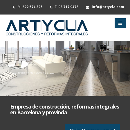
M:
622 574 325
F:
93 717 9478
info@artycla.com
TRABAJOS EN BARCELONA
PROYECTOS·LICENCIAS·EJECUCIÓN
Somos profesionales de la construcción
Empresa de construcción, reformas integrales
en Barcelona y provincia