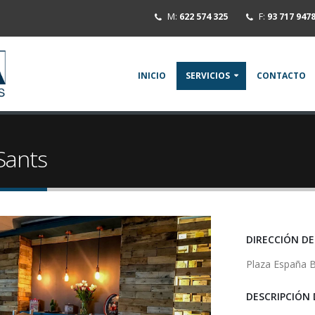
M:
622 574 325
F:
93 717 947
INICIO
SERVICIOS
CONTACTO
Sants
DIRECCIÓN DE
Plaza España 
DESCRIPCIÓN