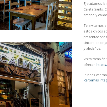
Ejecutamos la r
Caleta Sants. 
ameno y cálido
Te invitamos a
estos chicos s
presentaciones
sincera de ori
y aledaños.
Visita también 
ofrecer:
https:
Puedes ver más
Reformas inte