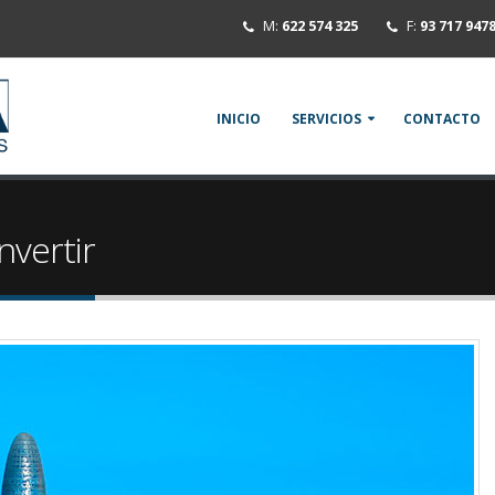
M:
622 574 325
F:
93 717 947
INICIO
SERVICIOS
CONTACTO
nvertir