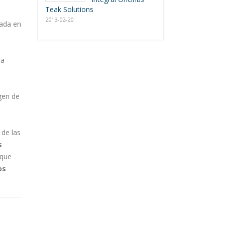
Teak Solutions
2013-02-20
jada en
la
gen de
 de las
s
 que
os