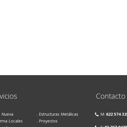
vicios
Contacto
a Nueva
. Estructuras Metálicas
M:
622 574 32
orma Locales
. Proyectos