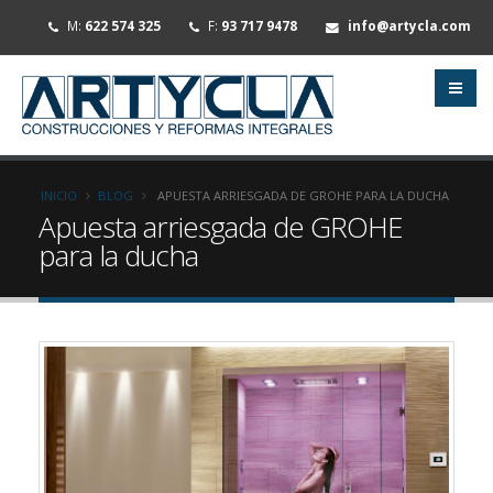
M:
622 574 325
F:
93 717 9478
info@artycla.com
INICIO
BLOG
APUESTA ARRIESGADA DE GROHE PARA LA DUCHA
Apuesta arriesgada de GROHE
para la ducha